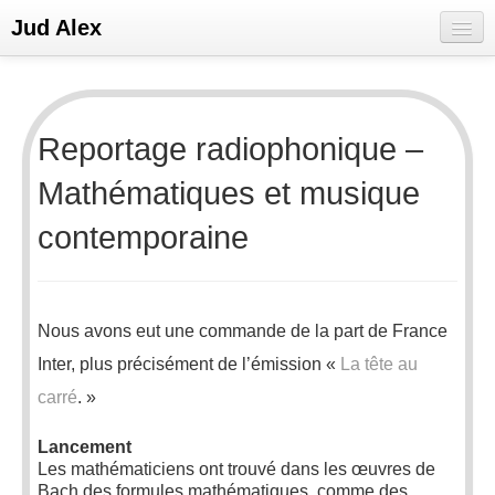
Jud Alex
Bienvenue
E-CV
Reportage radiophonique –
Portfolio
Mathématiques et musique
Réseaux sociaux
contemporaine
Nous avons eut une commande de la part de France
Inter, plus précisément de l’émission «
La tête au
carré
. »
Lancement
Les mathématiciens ont trouvé dans les œuvres de
Bach des formules mathématiques, comme des