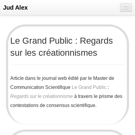
Jud Alex
Bienvenue
E-CV
Le Grand Public : Regards
Portfolio
sur les créationnismes
Réseaux sociaux
Article dans le journal web édité par le Master de
Communication Scientifique
Le Grand Public
:
Regards sur le créationnisme
à travers le prisme des
contestations de consensus scientifique.